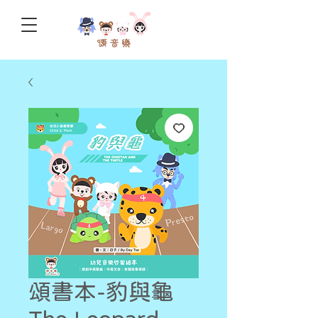
頌書本-豹與龜