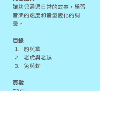
讓幼兒通過日常的故事，學習
音樂的速度和音量變化的詞
彙。
目錄
豹與龜
老虎與老鼠
兔與蛇
頁數
72頁
作者
日子
故事簡介
頌恩城是一個住着各種族和動物的