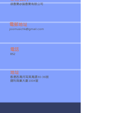
頌音樂@誦音樂有限公司
​電郵地址
joomusichk@gmail.com
​電話
852
​地址
香港西灣河筲箕灣道30-36號
捷利商業大廈1004室