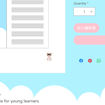
Quantity
*
加入購物車
。
e for young learners.